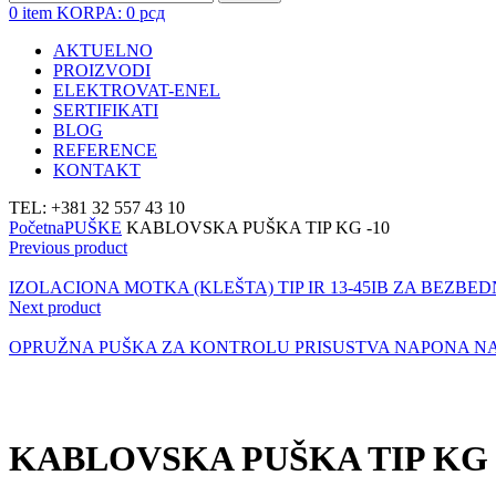
0
item
KORPA:
0
рсд
AKTUELNO
PROIZVODI
ELEKTROVAT-ENEL
SERTIFIKATI
BLOG
REFERENCE
KONTAKT
TEL: +381 32 557 43 10
Početna
PUŠKE
KABLOVSKA PUŠKA TIP KG -10
Previous product
IZOLACIONA MOTKA (KLEŠTA) TIP IR 13-45IB ZA BEZ
Next product
OPRUŽNA PUŠKA ZA KONTROLU PRISUSTVA NAPONA NA 
KABLOVSKA PUŠKA TIP KG 