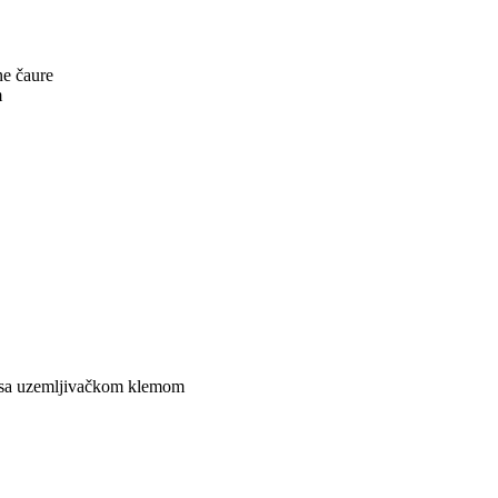
ne čaure
m
 sa uzemljivačkom klemom