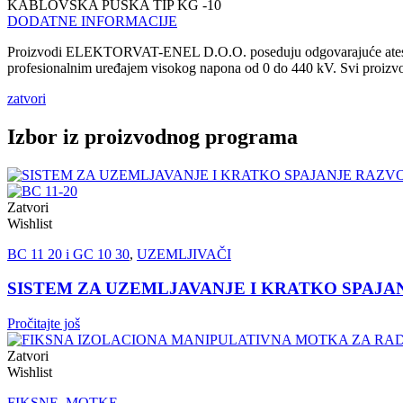
KABLOVSKA PUŠKA TIP KG -10
DODATNE INFORMACIJE
Proizvodi ELEKTORVAT-ENEL D.O.O. poseduju odgovarajuće ateste akre
profesionalnim uređajem visokog napona od 0 do 440 kV. Svi proizvodi
zatvori
Izbor iz proizvodnog programa
Zatvori
Wishlist
BC 11 20 i GC 10 30
,
UZEMLJIVAČI
SISTEM ZA UZEMLJAVANJE I KRATKO SPAJANJE
Pročitajte još
Zatvori
Wishlist
FIKSNE
,
MOTKE