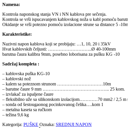
Namena:
Kontrola naponskog stanja VN i NN kablova pre sečenja.
Kontrola se vrši ispucavanjem kablovskog noža u kabl pomoću barut
Okidanje se vrši potezno pomoću izolacione strune sa distance 5 -10
Karakteristike:
Nazivni napon kablova koji se probijaju: …1, 10, 20 i 35kV
Hvat kablovskih čeljusti: ………………………..Ø 40-100mm
barutna čaura kalibra 9mm, posebno loborisana za pušku KG -10
Sadržaj kompleta :
– kablovska puška KG-10
– kablovski nož
– kalem sa poteznom strunom …………………………10m
– barutne čaure 9 mm …………………………………….. 25 kom.
– izvlakač za ispaljene čaure
– fleksibilno uže sa silikonskom izolacijom…………70 mm2 / 2,5 m
– sonda od šestougaonog pocinkovanog čelika….kom 1
– metalna kaseta sa ručkom
– težina 9,6 kg
Kategorija:
PUŠKE
Oznaka:
SREDNJI NAPON