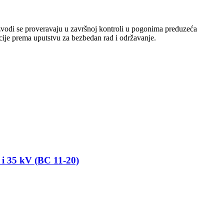
vodi se proveravaju u završnoj kontroli u pogonima preduzeća
cije prema uputstvu za bezbedan rad i održavanje.
5 kV (BC 11-20)