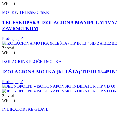
Wishlist
MOTKE
,
TELESKOPSKE
TELESKOPSKA IZOLACIONA MANIPULATIVNA 
ZAVRŠETKOM
Pročitajte još
Zatvori
Wishlist
IZOLACIONE PLOČE I MOTKA
IZOLACIONA MOTKA (KLEŠTA) TIP IR 13-45
Pročitajte još
Zatvori
Wishlist
INDIKATORSKE GLAVE