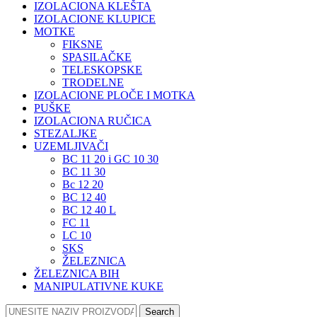
IZOLACIONA KLEŠTA
IZOLACIONE KLUPICE
MOTKE
FIKSNE
SPASILAČKE
TELESKOPSKE
TRODELNE
IZOLACIONE PLOČE I MOTKA
PUŠKE
IZOLACIONA RUČICA
STEZALJKE
UZEMLJIVAČI
BC 11 20 i GC 10 30
BC 11 30
Bc 12 20
BC 12 40
BC 12 40 L
FC 11
LC 10
SKS
ŽELEZNICA
ŽELEZNICA BIH
MANIPULATIVNE KUKE
Search