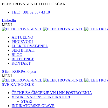
ELEKTROVAT-ENEL D.O.O. ČAČAK
TEL: +381 32 557 43 10
LinkedIn
MENI
AKTUELNO
PROIZVODI
ELEKTROVAT-ENEL
SERTIFIKATI
BLOG
REFERENCE
KONTAKT
0
item
KORPA:
0
рсд
MENI
SVE KATEGORIJE
ČETKE ZA ČIŠĆENJE VN I NN POSTROJENJA
VISOKONAPONSKI INDIKATORI
STARI
INDIKATORSKE GLAVE