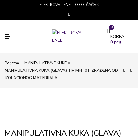
ELEKTROVAT-ENEL D.O.O. ČAČAK
0
M
KORPA:
E
0
рсд
N
I
Početna
MANIPULATIVNE KUKE
MANIPULATIVNA KUKA (GLAVA) TIP MH -01 IZRAĐENA OD
IZOLACIONOG MATERIJALA
MANIPULATIVNA KUKA (GLAVA)