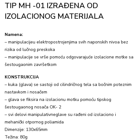
TIP MH -01 IZRAĐENA OD
IZOLACIONOG MATERIJALA
Namena:
– manipulacijeu elektropostrojenjima svih naponskih nivoa bez
rizika od lučnog preskoka
– manipulacije se vrše pomoću odgovarajuće izolacione motke sa
šestougaonim završetkom
KONSTRUKCIJA
– kuka (glava) se sastoji od cilindričnog tela sa bočnim poteznim
nastavkom i nosačem
– glava se fiksira na izolacionu motku pomoću tipskog
šestougaonog nosača OK- 2
– svi delovi manipulativneglave su rađeni od izolaciono i
mehanički otpornog poliamida
Dimenzije: 130x65mm
Težina: 80g