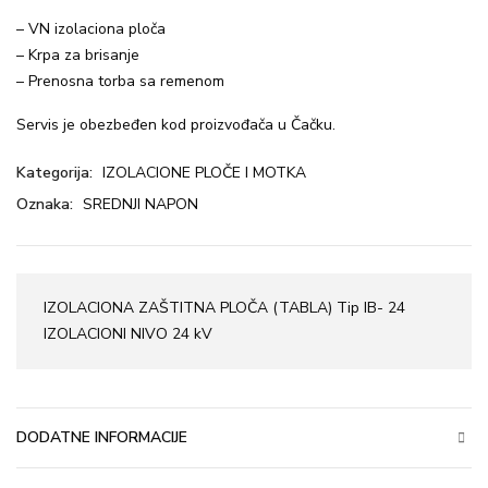
– VN izolaciona ploča
– Krpa za brisanje
– Prenosna torba sa remenom
Servis je obezbeđen kod proizvođača u Čačku.
Kategorija:
IZOLACIONE PLOČE I MOTKA
Oznaka:
SREDNJI NAPON
IZOLACIONA ZAŠTITNA PLOČA (TABLA) Tip IB- 24
IZOLACIONI NIVO 24 kV
DODATNE INFORMACIJE