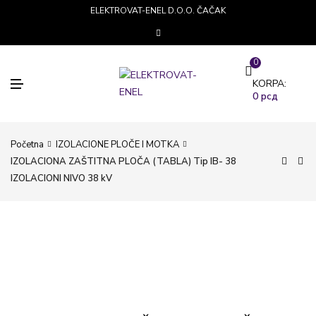
ELEKTROVAT-ENEL D.O.O. ČAČAK
0
M
KORPA:
E
0
рсд
N
I
Početna
IZOLACIONE PLOČE I MOTKA
IZOLACIONA ZAŠTITNA PLOČA (TABLA) Tip IB- 38
IZOLACIONI NIVO 38 kV