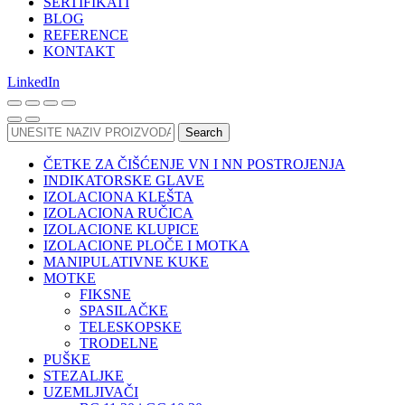
SERTIFIKATI
BLOG
REFERENCE
KONTAKT
LinkedIn
Search
ČETKE ZA ČIŠĆENJE VN I NN POSTROJENJA
INDIKATORSKE GLAVE
IZOLACIONA KLEŠTA
IZOLACIONA RUČICA
IZOLACIONE KLUPICE
IZOLACIONE PLOČE I MOTKA
MANIPULATIVNE KUKE
MOTKE
FIKSNE
SPASILAČKE
TELESKOPSKE
TRODELNE
PUŠKE
STEZALJKE
UZEMLJIVAČI