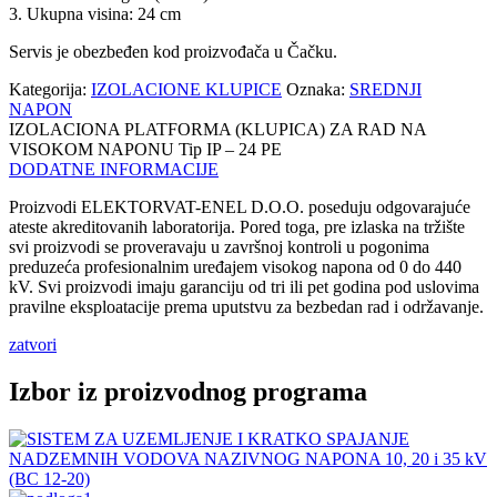
3. Ukupna visina: 24 cm
Servis je obezbeđen kod proizvođača u Čačku.
Kategorija:
IZOLACIONE KLUPICE
Oznaka:
SREDNJI
NAPON
IZOLACIONA PLATFORMA (KLUPICA) ZA RAD NA
VISOKOM NAPONU Tip IP – 24 PE
DODATNE INFORMACIJE
Proizvodi ELEKTORVAT-ENEL D.O.O. poseduju odgovarajuće
ateste akreditovanih laboratorija. Pored toga, pre izlaska na tržište
svi proizvodi se proveravaju u završnoj kontroli u pogonima
preduzeća profesionalnim uređajem visokog napona od 0 do 440
kV. Svi proizvodi imaju garanciju od tri ili pet godina pod uslovima
pravilne eksploatacije prema uputstvu za bezbedan rad i održavanje.
zatvori
Izbor iz proizvodnog programa