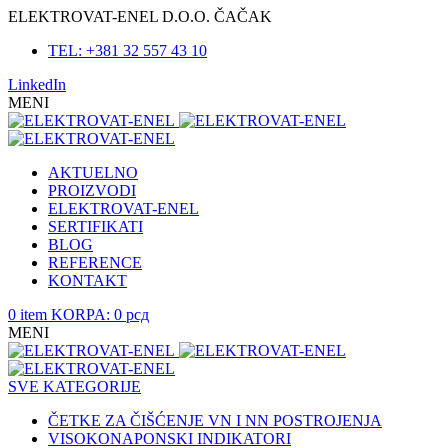
ELEKTROVAT-ENEL D.O.O. ČAČAK
TEL: +381 32 557 43 10
LinkedIn
MENI
AKTUELNO
PROIZVODI
ELEKTROVAT-ENEL
SERTIFIKATI
BLOG
REFERENCE
KONTAKT
0
item
KORPA:
0
рсд
MENI
SVE KATEGORIJE
ČETKE ZA ČIŠĆENJE VN I NN POSTROJENJA
VISOKONAPONSKI INDIKATORI