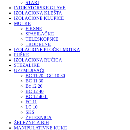
STARI
INDIKATORSKE GLAVE
IZOLACIONA KLEŠTA
IZOLACIONE KLUPICE
MOTKE
FIKSNE
SPASILAČKE
TELESKOPSKE
TRODELNE
IZOLACIONE PLOČE I MOTKA
PUŠKE
IZOLACIONA RUČICA
STEZALJKE
UZEMLJIVAČI
BC 11 20 i GC 10 30
BC 11 30
Bc 12 20
BC 12 40
BC 12 40 L
FC 11
LC 10
SKS
ŽELEZNICA
ŽELEZNICA BIH
MANIPULATIVNE KUKE