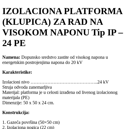
IZOLACIONA PLATFORMA
(KLUPICA) ZA RAD NA
VISOKOM NAPONU Tip IP –
24 PE
Namena:
Dopunsko sredstvo zastite od visokog napona u
energetskim postrojenjima napona do 20 kV
Karakteristike:
Izolacioni nivo ……………………………………..24 kV
Struja odvoda zanemarljiva
Materijal: platforma je u celosti izrađena od livenog izolacionog
materijala (PE)
Dimenzije: 50 x 50 x 24 cm.
Konstrukcija:
1. Gazeća površina (50×50 cm)
2. Izolaciona nogica (22 cm)