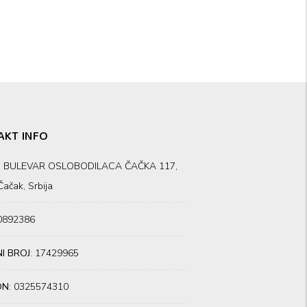
AKT INFO
: BULEVAR OSLOBODILACA ČAČKA 117,
ačak, Srbija
00892386
I BROJ
: 17429965
ON
: 0325574310