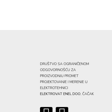
DRUŠTVO SA OGRANIČENOM
ODGOVORNOŠĆU ZA
PROIZVODNJU PROMET
PROJEKTOVANJE I MERENJE U
ELEKTROTEHNICI
ELEKTROVAT ENEL DOO
, ČAČAK