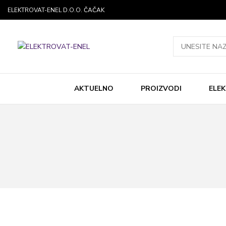
ELEKTROVAT-ENEL D.O.O. ČAČAK
AKTUELNO
PROIZVODI
ELE