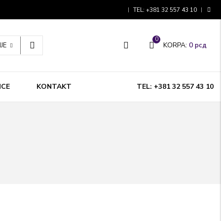
TEL: +381 32 557 43 10
0
KORPA:
0
рсд
JE
NCE
KONTAKT
TEL: +381 32 557 43 10