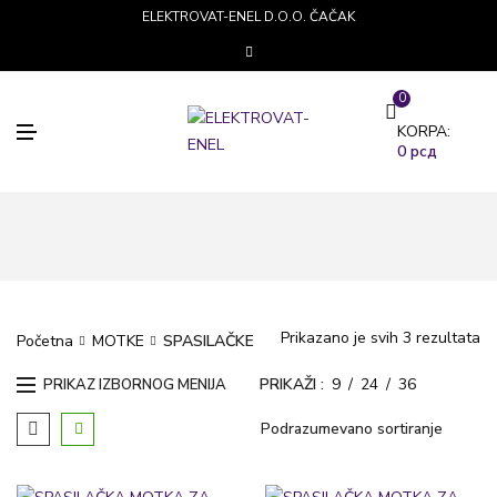
ELEKTROVAT-ENEL D.O.O. ČAČAK
0
M
KORPA:
E
0
рсд
N
I
Prikazano je svih 3 rezultata
Početna
MOTKE
SPASILAČKE
PRIKAŽI
9
24
36
PRIKAZ IZBORNOG MENIJA