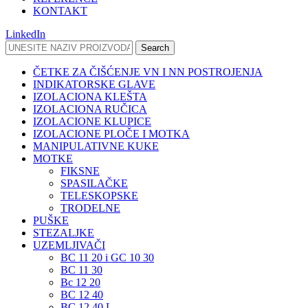
KONTAKT
LinkedIn
Search
ČETKE ZA ČIŠĆENJE VN I NN POSTROJENJA
INDIKATORSKE GLAVE
IZOLACIONA KLEŠTA
IZOLACIONA RUČICA
IZOLACIONE KLUPICE
IZOLACIONE PLOČE I MOTKA
MANIPULATIVNE KUKE
MOTKE
FIKSNE
SPASILAČKE
TELESKOPSKE
TRODELNE
PUŠKE
STEZALJKE
UZEMLJIVAČI
BC 11 20 i GC 10 30
BC 11 30
Bc 12 20
BC 12 40
BC 12 40 L