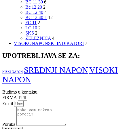
BC 11 30
6
Bc 12 20
2
BC 12 40
4
BC 12 40 L
12
FC 11
2
LC 10
2
SKS
2
ŽELEZNICA
4
VISOKONAPONSKI INDIKATORI
7
UPOTREBLJAVA SE ZA:
SREDNJI NAPON
VISOKI
NISKI NAPON
NAPON
Budimo u kontaktu
FIRMA
Email
Poruka