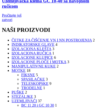
Uzemljivačka klema GC 10-40 sa navojnom
ručicom
Pročitajte još
zatvori
NAŠI PROIZVODI
ČETKE ZA ČIŠĆENJE VN I NN POSTROJENJA
2
INDIKATORSKE GLAVE
4
IZOLACIONA KLEŠTA
3
IZOLACIONA RUČICA
1
IZOLACIONE KLUPICE
6
IZOLACIONE PLOČE I MOTKA
3
MANIPULATIVNE KUKE
2
MOTKE
18
FIKSNE
5
SPASILAČKE
3
TELESKOPSKE
9
TRODELNE
1
PUŠKE
2
STEZALJKE
3
UZEMLJIVAČI
37
BC 11 20 i GC 10 30
1