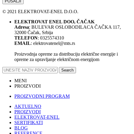
POŠALJI
© 2021 ELEKTROVAT-ENEL D.O.O.
ELEKTROVAT ENEL DOO, ČAČAK
Adresa
: BULEVAR OSLOBODILACA ČAČKA 117,
32000 Čačak, Srbija
TELEFON
: 0325574310
EMAIL
: elektrovatenel@mts.rs
Proizvodnja opreme za distribuciju električne energije i
opreme za upravljanje električnom energijom
Search
MENI
PROIZVODI
PROIZVODNI PROGRAM
AKTUELNO
PROIZVODI
ELEKTROVAT-ENEL
SERTIFIKATI
BLOG
REFERENCE