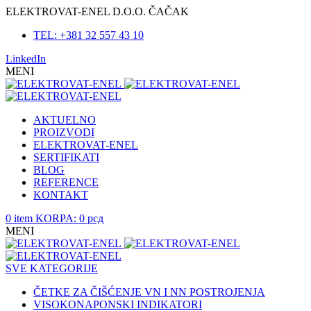
ELEKTROVAT-ENEL D.O.O. ČAČAK
TEL: +381 32 557 43 10
LinkedIn
MENI
AKTUELNO
PROIZVODI
ELEKTROVAT-ENEL
SERTIFIKATI
BLOG
REFERENCE
KONTAKT
0
item
KORPA:
0
рсд
MENI
SVE KATEGORIJE
ČETKE ZA ČIŠĆENJE VN I NN POSTROJENJA
VISOKONAPONSKI INDIKATORI