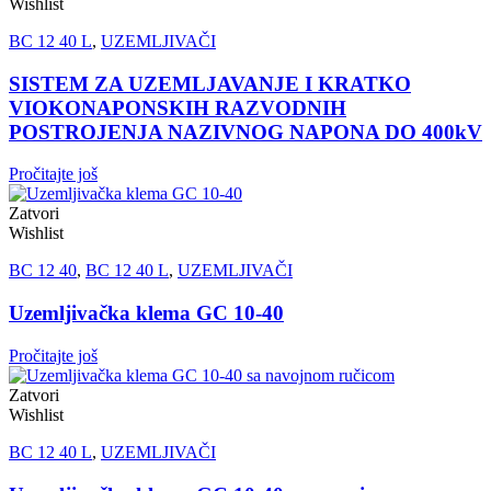
Wishlist
BC 12 40 L
,
UZEMLJIVAČI
SISTEM ZA UZEMLJAVANJE I KRATKO
VIOKONAPONSKIH RAZVODNIH
POSTROJENJA NAZIVNOG NAPONA DO 400kV
Pročitajte još
Zatvori
Wishlist
BC 12 40
,
BC 12 40 L
,
UZEMLJIVAČI
Uzemljivačka klema GC 10-40
Pročitajte još
Zatvori
Wishlist
BC 12 40 L
,
UZEMLJIVAČI