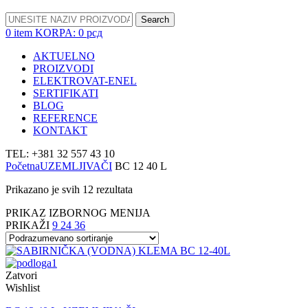
Search
0
item
KORPA:
0
рсд
AKTUELNO
PROIZVODI
ELEKTROVAT-ENEL
SERTIFIKATI
BLOG
REFERENCE
KONTAKT
TEL: +381 32 557 43 10
Početna
UZEMLJIVAČI
BC 12 40 L
Prikazano je svih 12 rezultata
PRIKAZ IZBORNOG MENIJA
PRIKAŽI
9
24
36
Zatvori
Wishlist