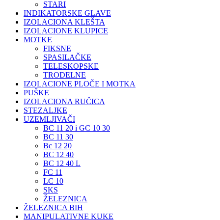
STARI
INDIKATORSKE GLAVE
IZOLACIONA KLEŠTA
IZOLACIONE KLUPICE
MOTKE
FIKSNE
SPASILAČKE
TELESKOPSKE
TRODELNE
IZOLACIONE PLOČE I MOTKA
PUŠKE
IZOLACIONA RUČICA
STEZALJKE
UZEMLJIVAČI
BC 11 20 i GC 10 30
BC 11 30
Bc 12 20
BC 12 40
BC 12 40 L
FC 11
LC 10
SKS
ŽELEZNICA
ŽELEZNICA BIH
MANIPULATIVNE KUKE