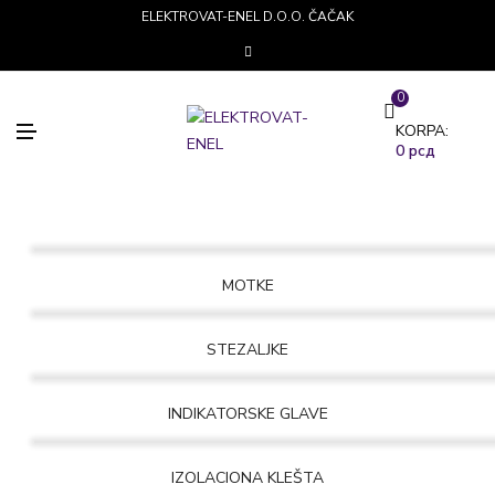
ELEKTROVAT-ENEL D.O.O. ČAČAK
0
M
KORPA:
E
0
рсд
N
I
MOTKE
STEZALJKE
INDIKATORSKE GLAVE
IZOLACIONA KLEŠTA